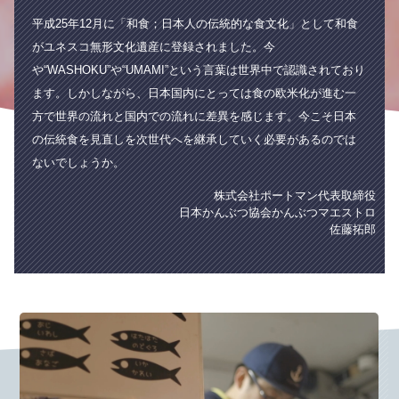
平成25年12月に「和食；日本人の伝統的な食文化」として和食
がユネスコ無形文化遺産に登録されました。
今
や“WASHOKU”や“UMAMI”という言葉は世界中で認識されており
ます。
しかしながら、日本国内にとっては食の欧米化が進む一
方で世界の流れと国内での流れに差異を感じます。
今こそ日本
の伝統食を見直しを次世代へを継承していく必要があるのでは
ないでしょうか。
株式会社ポートマン代表取締役
日本かんぶつ協会かんぶつマエストロ
佐藤拓郎