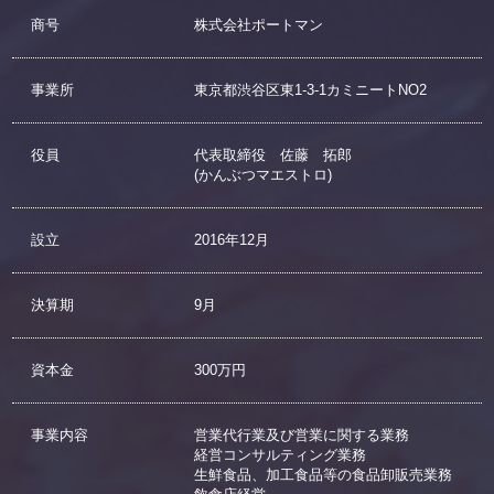
商号
株式会社ポートマン
事業所
​東京都渋谷区東1-3-1カミニートNO2
役員
代表取締役 佐藤 拓郎
(かんぶつマエストロ)​
設立​
2016年12月​
決算期​
9月
資本金
300万円​
事業内容
営業代行業及び営業に関する業務
経営コンサルティング業務
生鮮食品、加工食品等の食品卸販売業務